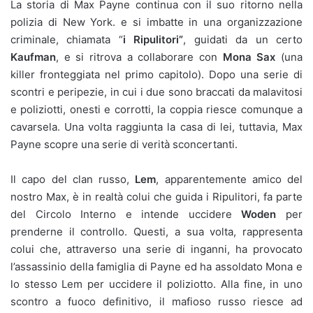
La storia di Max Payne continua con il suo ritorno nella
polizia di New York. e si imbatte in una organizzazione
criminale, chiamata “
i Ripulitori”
, guidati da un certo
Kaufman
, e si ritrova a collaborare con
Mona Sax
(una
killer fronteggiata nel primo capitolo). Dopo una serie di
scontri e peripezie, in cui i due sono braccati da malavitosi
e poliziotti, onesti e corrotti, la coppia riesce comunque a
cavarsela. Una volta raggiunta la casa di lei, tuttavia, Max
Payne scopre una serie di verità sconcertanti.
Il capo del clan russo,
Lem
, apparentemente amico del
nostro Max, è in realtà colui che guida i Ripulitori, fa parte
del Circolo Interno e intende uccidere
Woden
per
prenderne il controllo. Questi, a sua volta, rappresenta
colui che, attraverso una serie di inganni, ha provocato
l’assassinio della famiglia di Payne ed ha assoldato Mona e
lo stesso Lem per uccidere il poliziotto. Alla fine, in uno
scontro a fuoco definitivo, il mafioso russo riesce ad