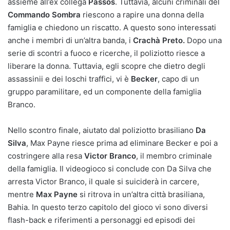
assieme all’ex collega
Passos
. Tuttavia, alcuni criminali del
Commando Sombra
riescono a rapire una donna della
famiglia e chiedono un riscatto. A questo sono interessati
anche i membri di un’altra banda, i
Crachà Preto.
Dopo una
serie di scontri a fuoco e ricerche, il poliziotto riesce a
liberare la donna. Tuttavia, egli scopre che dietro degli
assassinii e dei loschi traffici, vi è
Becker
, capo di un
gruppo paramilitare, ed un componente della famiglia
Branco.
Nello scontro finale, aiutato dal poliziotto brasiliano
Da
Silva
, Max Payne riesce prima ad eliminare Becker e poi a
costringere alla resa
Victor Branco
, il membro criminale
della famiglia. Il videogioco si conclude con Da Silva che
arresta Victor Branco, il quale si suiciderà in carcere,
mentre
Max
Payne
si ritrova in un’altra città brasiliana,
Bahia. In questo terzo capitolo del gioco vi sono diversi
flash-back e riferimenti a personaggi ed episodi dei