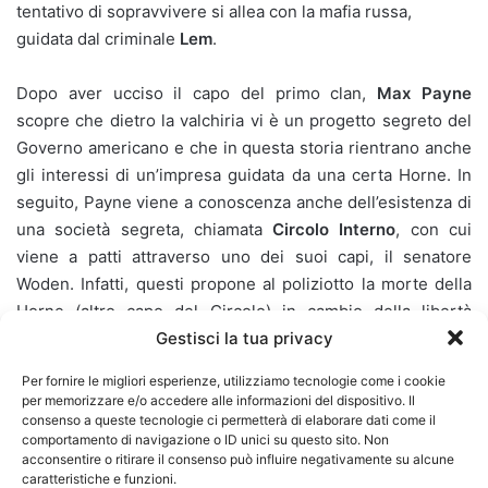
tentativo di sopravvivere si allea con la mafia russa,
guidata dal criminale
Lem
.
Dopo aver ucciso il capo del primo clan,
Max Payne
scopre che dietro la valchiria vi è un progetto segreto del
Governo americano e che in questa storia rientrano anche
gli interessi di un’impresa guidata da una certa Horne. In
seguito, Payne viene a conoscenza anche dell’esistenza di
una società segreta, chiamata
Circolo Interno
, con cui
viene a patti attraverso uno dei suoi capi, il senatore
Woden. Infatti, questi propone al poliziotto la morte della
Horne (altro capo del Circolo) in cambio della libertà
Gestisci la tua privacy
dell’agente. La donna viene quindi uccisa e Payne resta
libero. La trama del film di Moore su Max Payne è ispirata
Per fornire le migliori esperienze, utilizziamo tecnologie come i cookie
perlopiù alla trama del primo capitolo del videogioco.
per memorizzare e/o accedere alle informazioni del dispositivo. Il
consenso a queste tecnologie ci permetterà di elaborare dati come il
comportamento di navigazione o ID unici su questo sito. Non
Una curiosità interessante riguardo al primo capitolo di
acconsentire o ritirare il consenso può influire negativamente su alcune
questa saga sono gli evidenti riferimenti alla mitologia
caratteristiche e funzioni.