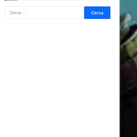
Ricerca
per: