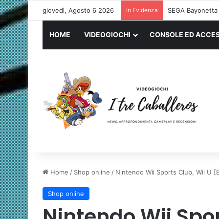
giovedì, Agosto 6 2026
In Evidenza
Logitech G PRO 
HOME
VIDEOGIOCHI
CONSOLE ED ACCES
Home
/
Shop online
/
Nintendo Wii Sports Club, Wii U [
Shop online
Nintendo Wii Spor