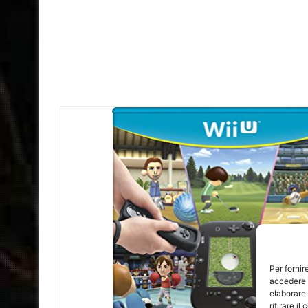
Per fornir
accedere a
elaborare
ritirare i