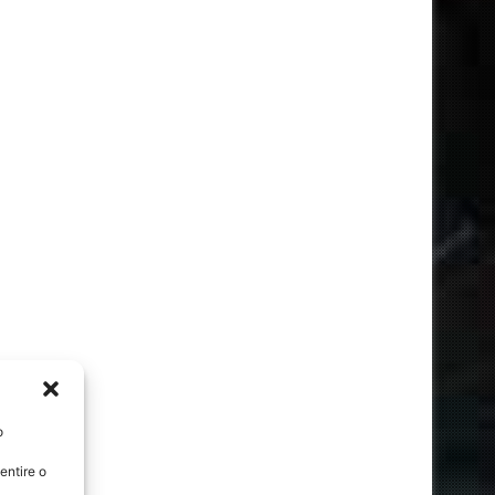
o
entire o