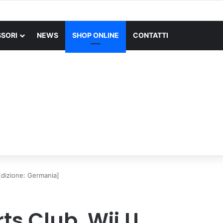
X SUPERLIGHT Mouse Gaming Wireless + Logitech G PRO X Cuffia Gami
SORI
NEWS
SHOP ONLINE
CONTATTI
Edizione: Germania]
ts Club, Wii U