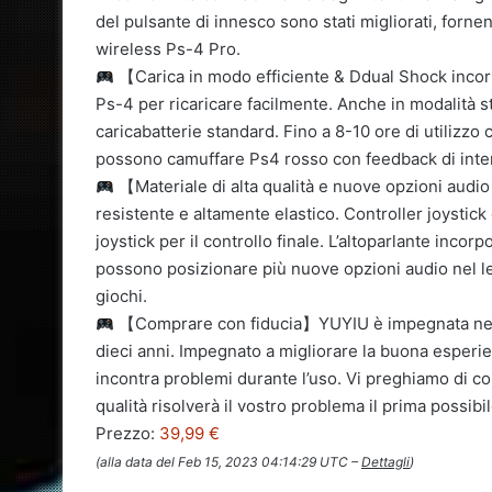
del pulsante di innesco sono stati migliorati, for
wireless Ps-4 Pro.
【Carica in modo efficiente & Ddual Shock incorp
Ps-4 per ricaricare facilmente. Anche in modalità st
caricabatterie standard. Fino a 8-10 ore di utilizzo 
possono camuffare Ps4 rosso con feedback di intens
【Materiale di alta qualità e nuove opzioni audio
resistente e altamente elastico. Controller joystick
joystick per il controllo finale. L’altoparlante inc
possono posizionare più nuove opzioni audio nel le
giochi.
【Comprare con fiducia】YUYIU è impegnata nella r
dieci anni. Impegnato a migliorare la buona esperie
incontra problemi durante l’uso. Vi preghiamo di cont
qualità risolverà il vostro problema il prima possibil
Prezzo:
39,99 €
(alla data del Feb 15, 2023 04:14:29 UTC –
Dettagli
)