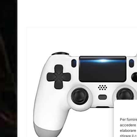
Per fornir
accedere a
elaborare
ritirare i