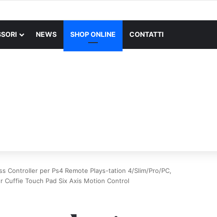
X SUPERLIGHT Mouse Gaming Wireless + Logitech G PRO X Cuffia Gami
SORI
NEWS
SHOP ONLINE
CONTATTI
Controller per Ps4 Remote Plays-tation 4/Slim/Pro/PC,
r Cuffie Touch Pad Six Axis Motion Control