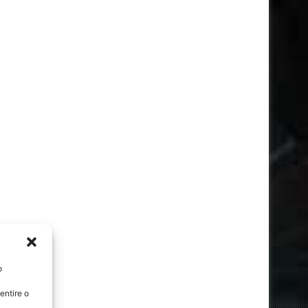
o
entire o