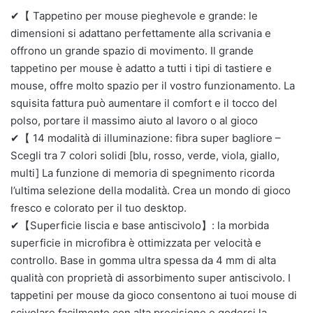
✔【 Tappetino per mouse pieghevole e grande: le
dimensioni si adattano perfettamente alla scrivania e
offrono un grande spazio di movimento. Il grande
tappetino per mouse è adatto a tutti i tipi di tastiere e
mouse, offre molto spazio per il vostro funzionamento. La
squisita fattura può aumentare il comfort e il tocco del
polso, portare il massimo aiuto al lavoro o al gioco
✔【 14 modalità di illuminazione: fibra super bagliore –
Scegli tra 7 colori solidi [blu, rosso, verde, viola, giallo,
multi] La funzione di memoria di spegnimento ricorda
l’ultima selezione della modalità. Crea un mondo di gioco
fresco e colorato per il tuo desktop.
✔【Superficie liscia e base antiscivolo】: la morbida
superficie in microfibra è ottimizzata per velocità e
controllo. Base in gomma ultra spessa da 4 mm di alta
qualità con proprietà di assorbimento super antiscivolo. I
tappetini per mouse da gioco consentono ai tuoi mouse di
scivolare facilmente con alta precisione e godersi la