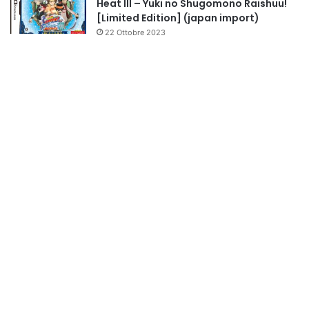
Heat III – Yuki no Shugomono Raishuu!
[Limited Edition] (japan import)
22 Ottobre 2023