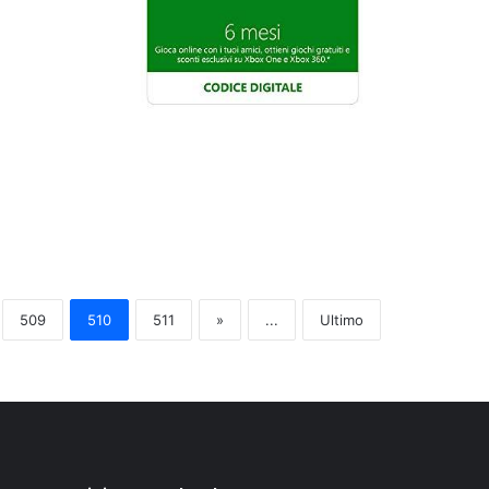
509
510
511
»
...
Ultimo