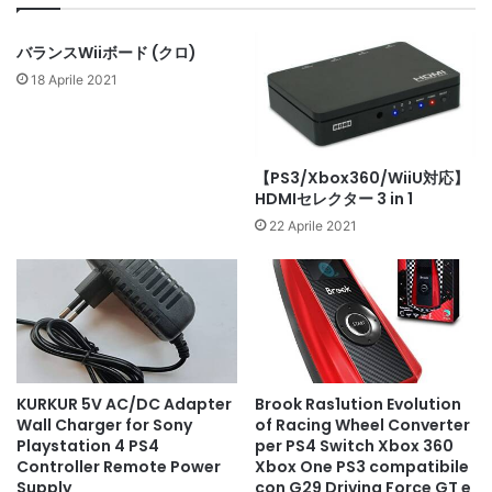
バランスWiiボード (クロ)
18 Aprile 2021
【PS3/Xbox360/WiiU対応】
HDMIセレクター 3 in 1
22 Aprile 2021
KURKUR 5V AC/DC Adapter
Brook Ras1ution Evolution
Wall Charger for Sony
of Racing Wheel Converter
Playstation 4 PS4
per PS4 Switch Xbox 360
Controller Remote Power
Xbox One PS3 compatibile
Supply
con G29 Driving Force GT e