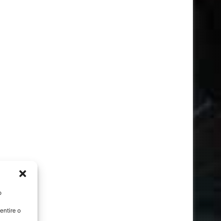
o
entire o