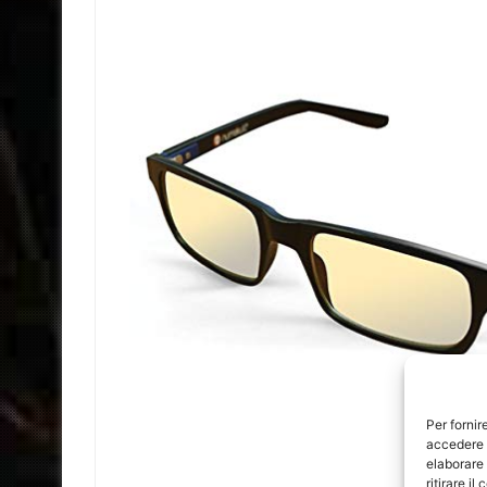
Per fornir
accedere a
elaborare
ritirare i