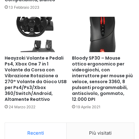
13 Febbraio 2023
Heayzoki Volante e Pedali
Bloody SP30 – Mouse
Ps4, Xbox One 7 in 1
ottico ergonomico per
Volante da Corsa con
videogiochi, con
Vibrazione Rotazione a
interruttore per mouse più
270° Volante da Gioco USB
veloce, sensore 3360, 8
per Ps4/Ps3/Xbox
pulsanti programmabili,
360/Switch/Android,
antiscivolo, gommato,
Altamente Reattivo
12.000 DPI
24 Marzo 2022
19 Aprile 2021
Recenti
Più visitati