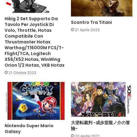
Hikig 2 Set Supporto Da
Scontro Tra Titani
Tavolo Per Joystick Di
Volo, Throttle, Hotas
21 Aprile 2023
Compatibile Con
Thrustmaster Hotas
Warthog/T16000M FCS/T-
Flight/TCA, Logitech
X56/X52 Hotas, WinWing
Orion 1/2 Hotas, VKB Hotas
21 Ottobre 2023
大逆転裁判 -成歩堂龍ノ介の冒
Nintendo Super Mario
險-
Galaxy
20 Aprile 2021