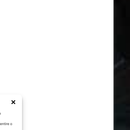
o
entire o