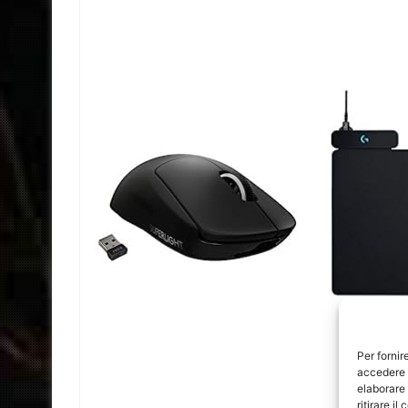
Per fornir
accedere a
elaborare
ritirare i