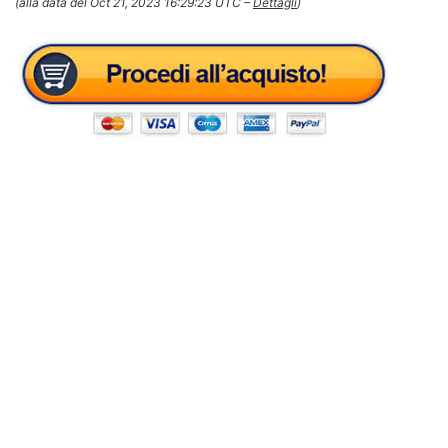
(alla data del Oct 21, 2023 16:29:23 UTC –
Dettagli
)