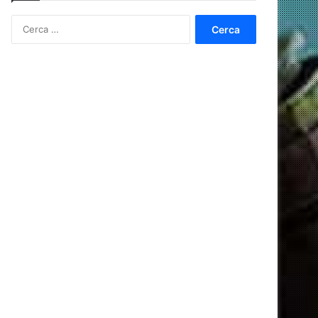
Ricerca
per: