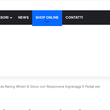
X SUPERLIGHT Mouse Gaming Wireless + Logitech G PRO X Cuffia Gami
SORI
NEWS
SHOP ONLINE
CONTATTI
ida Racing Wheel di Gioco con Responsive Ingranaggi E Pedali per