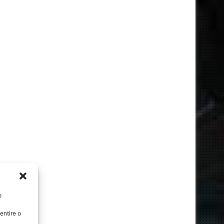
o
entire o