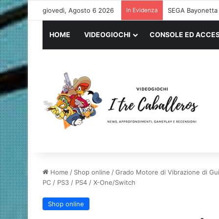
giovedì, Agosto 6 2026
In Evidenza
Logitech G PRO 
HOME
VIDEOGIOCHI
CONSOLE ED ACCES
Home
/
Shop online
/
Grado Motore di Vibrazione di Gu
PC / PS3 / PS4 / X-One/Switch
Shop online