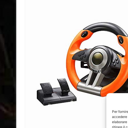
Per fornir
accedere a
elaborare
ritirare i