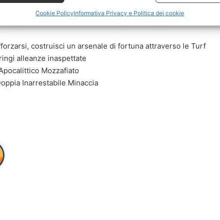
Cookie Policy
Informativa Privacy e Politica dei cookie
ar Cry, sarai l’ultima difesa di una Hope County post
forzarsi, costruisci un arsenale di fortuna attraverso le Turf
ringi alleanze inaspettate
pocalittico Mozzafiato
oppia Inarrestabile Minaccia