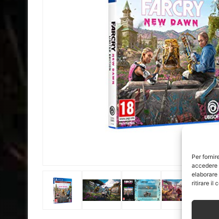
Per fornir
accedere a
elaborare
ritirare i