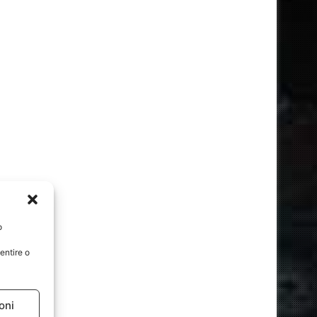
o
entire o
oni