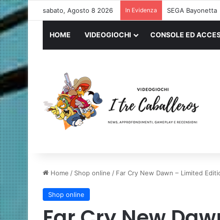
sabato, Agosto 8 2026
In Evidenza
SEGA Bayonetta
HOME
VIDEOGIOCHI
CONSOLE ED ACCES
Home
/
Shop online
/
Far Cry New Dawn – Limited Editi
Shop online
Far Cry New Dawn