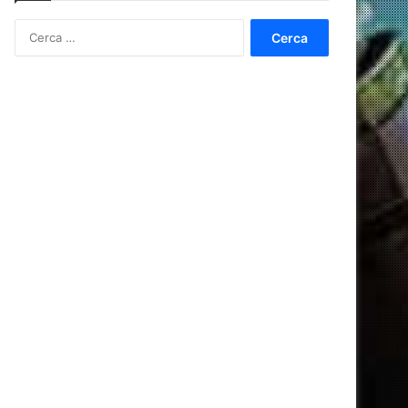
Ricerca
per: