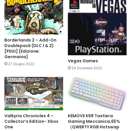
Borderlands 2 – Add-On
Doublepack (DLC 1 & 2)
[PEGI] [Edizione:
Germania]
Vegas Games
27 Giugno 2022
24 Dicembre 2022
Valkyria Chronicles 4 –
KEMOVE K68 Tastiera
Collector’s Edition- Xbox
Gaming Meccanica,65%
One
（QWERTY RGB Hotswap