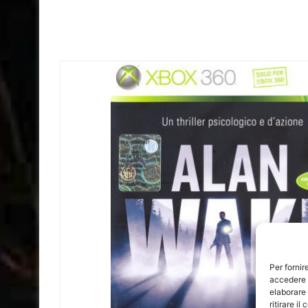
Per fornir
accedere a
elaborare
ritirare i