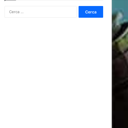
Ricerca
per: