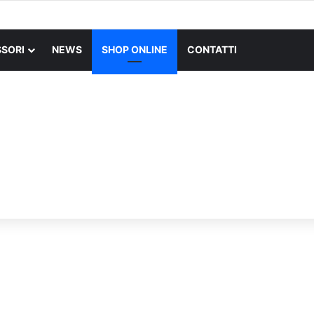
X SUPERLIGHT Mouse Gaming Wireless + Logitech G PRO X Cuffia Gami
SORI
NEWS
SHOP ONLINE
CONTATTI