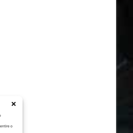
o
entire o